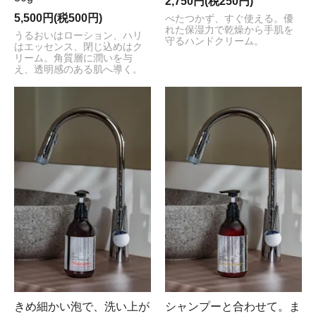
2,750円(税250円)
5,500円(税500円)
べたつかず、すぐ使える。優
れた保湿力で乾燥から手肌を
うるおいはローション、ハリ
守るハンドクリーム。
はエッセンス、閉じ込めはク
リーム。角質層に潤いを与
え、透明感のある肌へ導く。
きめ細かい泡で、洗い上が
シャンプーと合わせて。ま