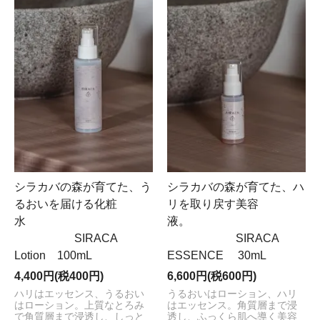
シラカバの森が育てた、う
シラカバの森が育てた、ハ
るおいを届ける化粧
リを取り戻す美容
水
液。
SIRACA
SIRACA
Lotion 100mL
ESSENCE 30mL
4,400円(税400円)
6,600円(税600円)
ハリはエッセンス、うるおい
うるおいはローション、ハリ
はローション。上質なとろみ
はエッセンス。角質層まで浸
で角質層まで浸透し、しっと
透し、ふっくら肌へ導く美容